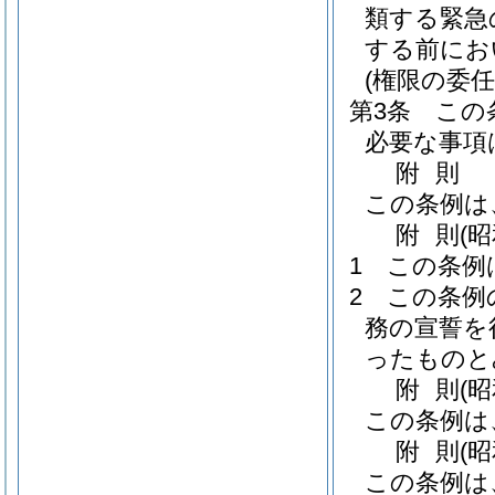
類する緊急
する前にお
(権限の委任
第3条
この
必要な事項
附
則
この条例は
附
則
(
1
この条例
2
この条例
務の宣誓を
ったものと
附
則
(
この条例は
附
則
(
この条例は