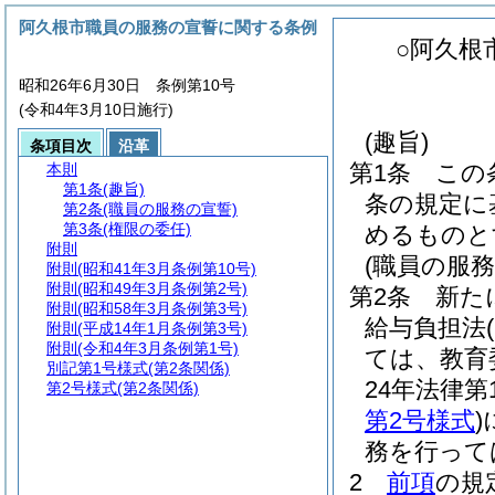
阿久根市職員の服務の宣誓に関する条例
○阿久根
昭和26年6月30日 条例第10号
(令和4年3月10日施行)
(趣旨)
条項目次
沿革
第1条
この
本則
第1条
(趣旨)
条の規定に
第2条
(職員の服務の宣誓)
第3条
(権限の委任)
めるものと
附則
(職員の服務
附則
(昭和41年3月条例第10号)
附則
(昭和49年3月条例第2号)
第2条
新た
附則
(昭和58年3月条例第3号)
給与負担法
附則
(平成14年1月条例第3号)
附則
(令和4年3月条例第1号)
ては、教育
別記第1号様式
(第2条関係)
24年法律第
第2号様式
(第2条関係)
第2号様式
)
務を行って
2
前項
の規