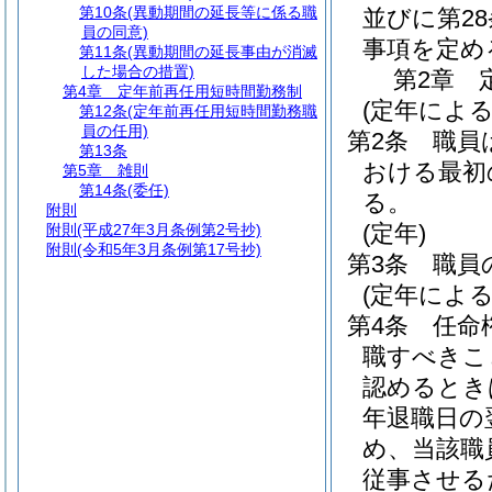
第10条
(異動期間の延長等に係る職
並びに第2
員の同意)
事項を定め
第11条
(異動期間の延長事由が消滅
した場合の措置)
第2章
第4章
定年前再任用短時間勤務制
(定年による
第12条
(定年前再任用短時間勤務職
員の任用)
第2条
職員
第13条
おける最初の
第5章
雑則
第14条
(委任)
る。
附則
(定年)
附則
(平成27年3月条例第2号抄)
附則
(令和5年3月条例第17号抄)
第3条
職員
(定年によ
第4条
任命
職すべきこ
認めるとき
年退職日の
め、当該職
従事させる