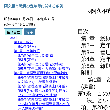
阿久根市職員の定年等に関する条例
○阿久根
昭和58年12月24日 条例第31号
(令和5年4月1日施行)
目次
条項目次
沿革
第1章
総
本則
第1章
総則
第2章
定
第1条
(趣旨)
第2章
定年制度
第3章
管
第2条
(定年による退職)
第4章
定
第3条
(定年)
第4条
(定年による退職の特例)
第5章
雑
第5条
(定年に関する施策の調査等)
附則
第3章
管理監督職勤務上限年齢制
第6条
(管理監督職勤務上限年齢制
第1章
の対象となる管理監督職)
(趣旨)
第7条
(管理監督職勤務上限年齢)
第8条
(他の職への降任等を行うに
第1条
この
当たって遵守すべき基準)
「法」とい
第9条
(管理監督職勤務上限年齢に
よる降任等及び管理監督職への任
項、第28条
用の制限の特例)