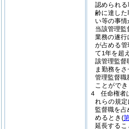
認められる
齢に達した
い等の事情
当該管理監
業務の遂行
が占める管
て1年を超
該管理監督
ま勤務をさ
管理監督職
ことができ
4
任命権者
れらの規定
監督職を占
めるとき
(
第
延長するこ