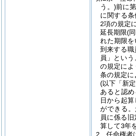
う。)
前に第
に関する条
2項の規定
延長期限
(
れた期限を
到来する職
員」という
の規定によ
条の規定に
(以下「新
あると認め
日から起算
ができる。
員に係る旧
算して3年
2
任命権者