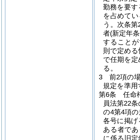
勤務を要す
を占めてい
う。次条第
者
(新定年
することが
則で定める
で任期を定
る。
3
前2項の
規定を準用
第6条
任命
員法第22
の4第4項
各号に掲げ
ある者であ
に係る旧定