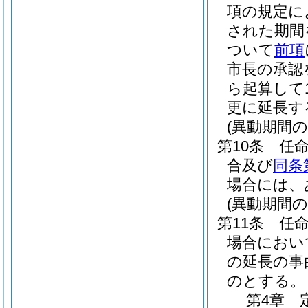
項の規定に
された期間
ついて
前項
市長の承認
ら起算して
更に延長す
(異動期間
第10条
任
合及び
同条
場合には、
(異動期間
第11条
任
場合におい
の延長の事
のとする。
第4章