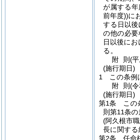
が属する年
前年度)
)
に
する日以後
の他の必要
日以後にお
る。
附
則
(
(施行期日)
1
この条例
附
則
(
(施行期日)
第1条
この
則第11条
(阿久根市
長に関する
第2条
任命