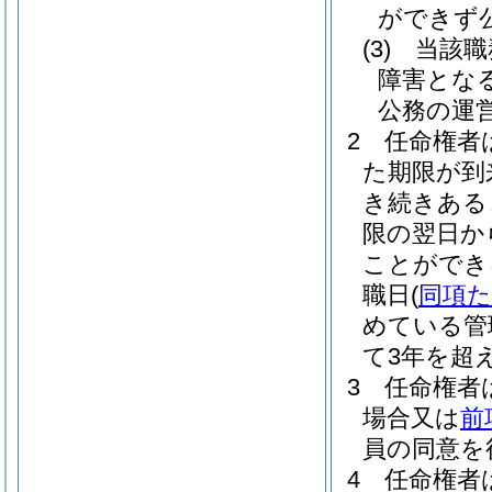
ができず
(3)
当該職
障害とな
公務の運
2
任命権者
た期限が到
き続きある
限の翌日か
ことができ
職日
(
同項
めている管
て3年を超
3
任命権者
場合又は
前
員の同意を
4
任命権者