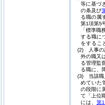
等に基づ
の条及び
る職の属
第1項第
「標準職
する職に
をするこ
(2)
人事の
外の職又
る管理監
る職に、
(3)
当該職
めていた
の段階に
て「上位
には、
第