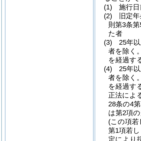
(1)
施行日
(2)
旧定年
則第3条
た者
(3)
25年
者を除く。
を経過す
(4)
25年
者を除く。
を経過す
正法によ
28条の4
は第2項
(この項若
第1項若し
定により