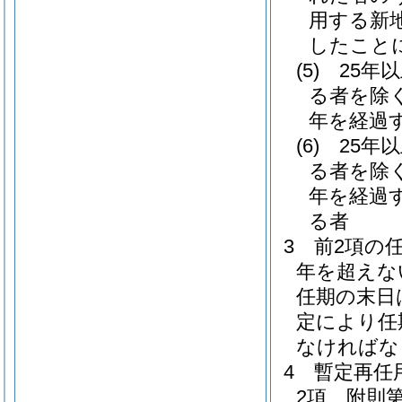
用する新
したこと
(5)
25年
る者を除く
年を経過
(6)
25年
る者を除く
年を経過
る者
3
前2項の
年を超えな
任期の末日
定により任
なければな
4
暫定再任
2項、附則