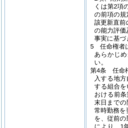
くは第2項
の前項の規
該更新直前
の能力評価
事実に基づ
5
任命権者
あらかじめ
い。
第4条
任命
入する地方
する組合を
おける前条
末日までの
常時勤務を
を、従前の
により、1