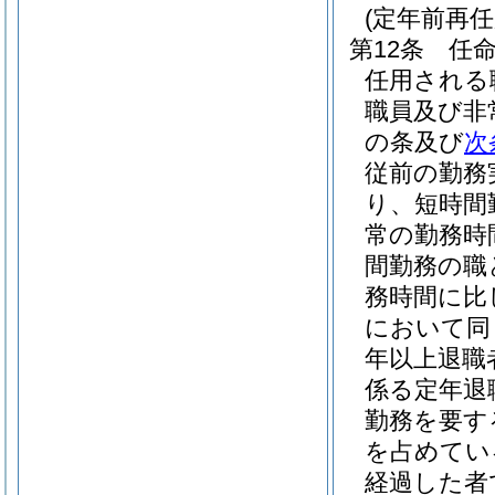
(定年前再
第12条
任
任用される
職員及び非
の条及び
次
従前の勤務
り、短時間
常の勤務時
間勤務の職
務時間に比
において同
年以上退職
係る定年退
勤務を要す
を占めてい
経過した者