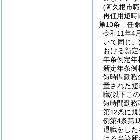
(阿久根市
再任用短時
第10条
任
令和11年
いて同じ。
おける新定
年条例定年
新定年条例
短時間勤務
置された短
職
(以下こ
短時間勤務
第12条に
例第4条第
退職をした
ける当該新