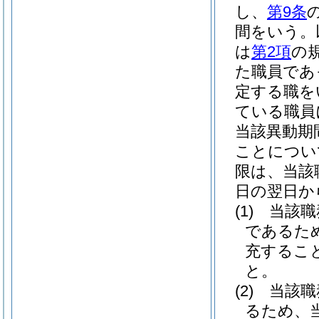
し、
第9条
間をいう。
は
第2項
の
た職員であ
定する職を
ている職員
当該異動期
ことについ
限は、当該
日の翌日か
(1)
当該職
であるた
充するこ
と。
(2)
当該職
るため、