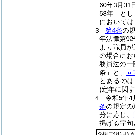
60年3月3
58年」とし
においては
3
第4条
の
年法律第9
より職員が
の場合にお
務員法の一
条」と、
同
とあるのは
(定年に関
4
令和5年4
条
の規定の
分に応じ、
掲げる字句
令和5年4月1日から