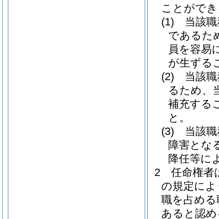
ことができ
(1)
当該職
であるた
員を容易
が生ずる
(2)
当該職
るため、
補充する
と。
(3)
当該職
障害とな
降任等に
2
任命権者
の規定によ
職を占める
あると認め