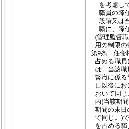
を考慮し
職員の降
段階又は
職に、降
(管理監督
用の制限の
第9条
任命
占める職員
は、当該職
督職に係る
日以後にお
おいて同じ
内
(当該期
期間の末日
て同じ。)
を占める職