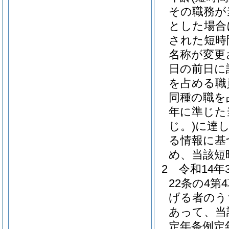
その職務が
とした場合
された短時
名称が変更
日の前日に
を占める職
同種の職を
年に準じた
じ。)
に達
る情報に基
め、当該短
2
令和14
22条の4
げる者のう
あって、当
定年条例定