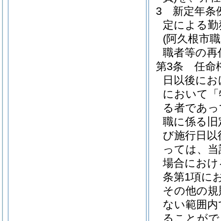
3
新定年条
定による勤
(阿久根市
職者等の再
第3条
任命
日以後にお
において「
る者であっ
職に係る旧
び施行日以
っては、当
場合におけ
条第1項に
その他の規
ない範囲内
ることがで