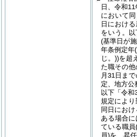
日、令和11
において同
日における
をいう。以
(基準日が
年条例定年
じ。)
)
を超
た職その他
月31日ま
定、地方公
以下「令和
規定により
同日におけ
ある場合に
ている職員
員)
を、昇