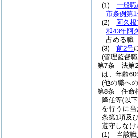
(1)
一般職
市条例第1
(2)
阿久根
和43年阿
占める職
(3)
前2号
(管理監督
第7条
法第
は、年齢6
(他の職へ
第8条
任命
降任等
(以
を行うに当た
条第1項及
遵守しなけ
(1)
当該職