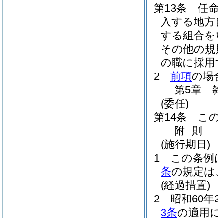
第13条
任
入する地方
する組合を
その他の規
の職に採用
2
前項
の場
第5章
(委任)
第14条
こ
附
則
(施行期日)
1
この条例
条
の規定は
(経過措置)
2
昭和60年
3条
の適用