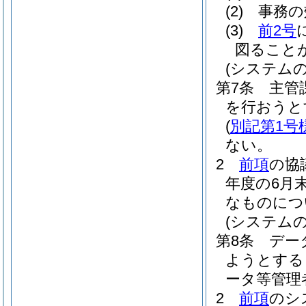
(2)
事務の
(3)
前2号
図ること
(システム
第7条
主管
を行おうと
(
別記第1号
ない。
2
前項
の協
年度の6月
なものにつ
(システムの
第8条
デー
ようとする
ータ等管理
2
前項
のシ