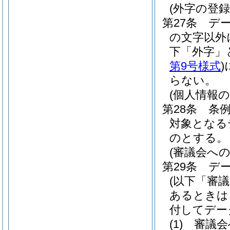
(外字の登録
第27条
デ
の文字以外
下「外字」
第9号様式
)
らない。
(個人情報
第28条
条例
対象となる
のとする。
(審議会への
第29条
デ
(以下「審
あるときは
付してデー
(1)
審議会