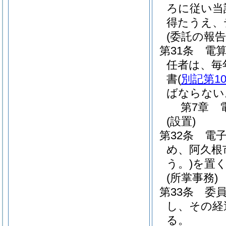
ろに従い当
得たうえ、
(委託の報告
第31条
電
任者は、毎
書
(
別記第1
ばならない
第7章
(設置)
第32条
電
め、阿久根
う。)
を置
(所掌事務)
第33条
委
し、その経
る。