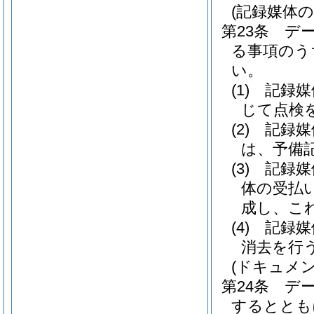
(記録媒体の
第23条
デ
る事項のう
い。
(1)
記録媒
じて点検
(2)
記録媒
は、予備
(3)
記録媒
体の受払
成し、こ
(4)
記録媒
消去を行
(ドキュメ
第24条
デ
するととも