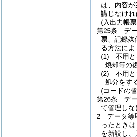
は、内容が
講じなけれ
(入出力帳票
第25条
デ
票、記録媒
る方法によ
(1)
不用と
焼却等の
(2)
不用と
処分をす
(コードの管
第26条
デ
て管理しな
2
データ等
ったときは
を新設し、