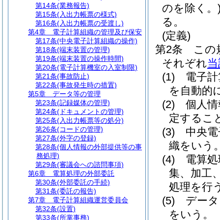
第14条
(業務報告)
のを除く。
第15条
(入出力帳票の様式)
る。
第16条
(入出力帳票の受渡し)
第4章
電子計算組織の管理及び保安
(定義)
第17条
(中央電子計算組織の操作)
第2条
この
第18条
(端末装置の管理)
第19条
(端末装置の操作時間)
それぞれ
当
第20条
(電子計算機室の入室制限)
(1)
電子計
第21条
(事故防止)
第22条
(事故発生時の措置)
を自動的
第5章
データ等の管理
(2)
個人情
第23条
(記録媒体の管理)
第24条
(ドキュメントの管理)
定するこ
第25条
(入出力帳票等の処分)
第26条
(コードの管理)
(3)
中央電
第27条
(外字の登録)
織をいう
第28条
(個人情報の外部提供等の事
務処理)
(4)
電算処
第29条
(審議会への諮問事項)
集、加工
第6章
電算処理の外部委託
第30条
(外部委託の手続)
処理を行
第31条
(委託の報告)
(5)
データ
第7章
電子計算組織運営委員会
第32条
(設置)
をいう。
第33条
(所掌事務)