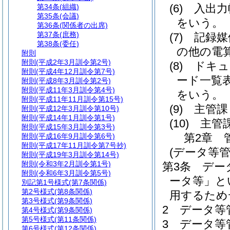
(6)
入出力
第34条
(組織)
第35条
(会議)
をいう。
第36条
(関係者の出席)
第37条
(庶務)
(7)
記録媒
第38条
(委任)
の他の電
附則
附則
(平成2年3月訓令第2号)
(8)
ドキュ
附則
(平成4年12月訓令第7号)
ード一覧
附則
(平成8年3月訓令第2号)
附則
(平成11年3月訓令第4号)
をいう。
附則
(平成11年11月訓令第15号)
(9)
主管課
附則
(平成12年3月訓令第10号)
附則
(平成14年1月訓令第1号)
(10)
主管
附則
(平成15年3月訓令第3号)
第2章
附則
(平成16年9月訓令第6号)
附則
(平成17年11月訓令第7号抄)
(データ等管
附則
(平成19年3月訓令第14号)
附則
(令和3年2月訓令第1号)
第3条
デー
附則
(令和6年3月訓令第5号)
ータ等」と
別記第1号様式
(第7条関係)
第2号様式
(第8条関係)
用するため
第3号様式
(第9条関係)
2
データ等
第4号様式
(第9条関係)
第5号様式
(第11条関係)
3
データ等
第6号様式
(第12条関係)