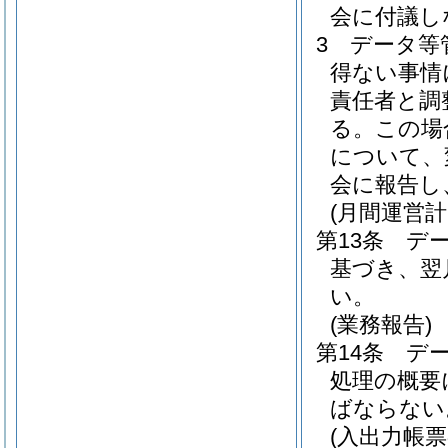
会に付議し
3
データ等
得ない事情
責任者と調
る。
この場
について、
会に報告し
(月間運営計
第13条
デ
基づき、翌
い。
(業務報告)
第14条
デ
処理の概要
ばならない
(入出力帳票