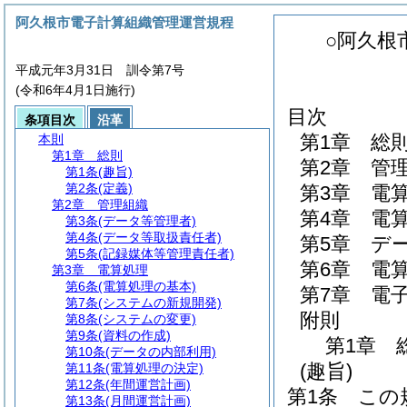
阿久根市電子計算組織管理運営規程
○阿久根
平成元年3月31日 訓令第7号
(令和6年4月1日施行)
目次
条項目次
沿革
第1章
総
本則
第1章
総則
第2章
管
第1条
(趣旨)
第2条
(定義)
第3章
電
第2章
管理組織
第4章
電
第3条
(データ等管理者)
第4条
(データ等取扱責任者)
第5章
デ
第5条
(記録媒体等管理責任者)
第6章
電
第3章
電算処理
第6条
(電算処理の基本)
第7章
電
第7条
(システムの新規開発)
附則
第8条
(システムの変更)
第9条
(資料の作成)
第1章
第10条
(データの内部利用)
(趣旨)
第11条
(電算処理の決定)
第12条
(年間運営計画)
第1条
この
第13条
(月間運営計画)