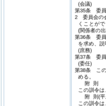
(会議)
第35条
委
2
委員会の
くことがで
(関係者の出
第36条
委
を求め、説
(庶務)
第37条
委
(委任)
第38条
こ
める。
附
則
この訓令は
附
則
(
この訓令は