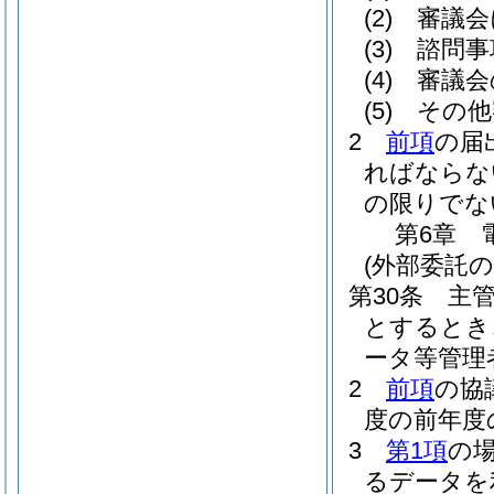
(2)
審議会
(3)
諮問事
(4)
審議会
(5)
その他
2
前項
の届
ればならな
の限りでな
第6章
(外部委託の
第30条
主
とするとき
ータ等管理
2
前項
の協
度の前年度
3
第1項
の
るデータを