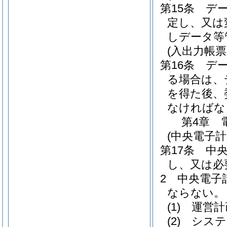
第15条
デ
定し、又は
しデータ等
(入出力帳票
第16条
デ
る場合は、
を得た後、
なければな
第4章
(中央電子
第17条
中
し、又は必
2
中央電子
ならない。
(1)
運営計
(2)
システ