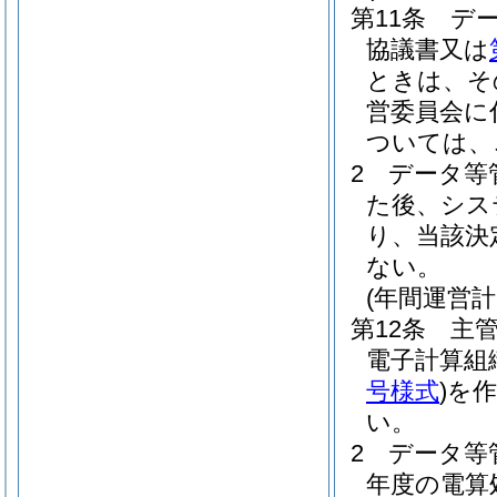
第11条
デ
協議書又は
ときは、そ
営委員会に
ついては、
2
データ等
た後、シス
り、当該決
ない。
(年間運営計
第12条
主
電子計算組
号様式
)
を
い。
2
データ等
年度の電算